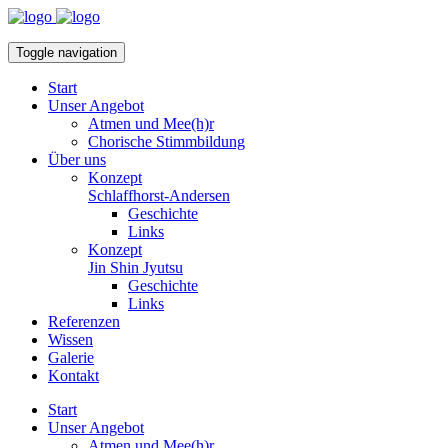
Toggle navigation
Start
Unser Angebot
Atmen und Mee(h)r
Chorische Stimmbildung
Über uns
Konzept
Schlaffhorst-Andersen
Geschichte
Links
Konzept
Jin Shin Jyutsu
Geschichte
Links
Referenzen
Wissen
Galerie
Kontakt
Start
Unser Angebot
Atmen und Mee(h)r