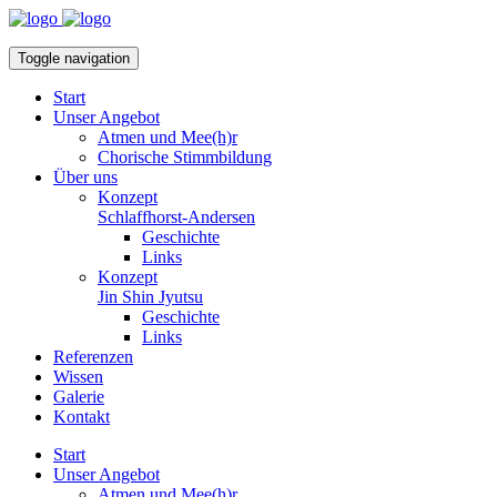
Toggle navigation
Start
Unser Angebot
Atmen und Mee(h)r
Chorische Stimmbildung
Über uns
Konzept
Schlaffhorst-Andersen
Geschichte
Links
Konzept
Jin Shin Jyutsu
Geschichte
Links
Referenzen
Wissen
Galerie
Kontakt
Start
Unser Angebot
Atmen und Mee(h)r